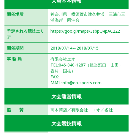
大会基本情報
開催場所
神奈川県 横須賀市津久井浜 三浦市三
浦海岸 同沖合
予定される競技エリ
https://goo.gl/maps/3sbpQ4pAC222
ア
開催期間
2018/07/14～2018/07/15
事 務 局
有限会社エオ
TEL:046-840-1287（担当窓口 山田・
香村・国枝）
FAX:
MAIL:info@eo-sports.com
大会運営情報
協 賛
高木商店／有限会社 エオ／各社
大会競技情報