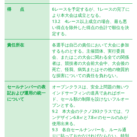
得 点
6レースを予定するが、1レースの完了に
より本大会は成立となる。
13.2 4レース以上成立の場合、最も悪
い得点を除外した得点の合計で順位を決
定する。
責任所在
各選手は自己の責任において大会に参加
するものとする。主催団体、実行委員
会、またはこの大会に関わる全ての関係
者は、競技者の大会前大会中、大会後の
死亡、怪我、病気またはその他の物質的
な損害についての責任を負わない。
セールナンバーの表
オープンクラスは、安全上問題の無いウ
記および運用の統一
インドサーフィンの道具であればボー
について
ド、セール類の制限を設けないフルオー
プンとする。
9.2 本大会のテクノ293クラスでは、ワ
ンデザイン6.8㎡と7.8㎡のセールのみが
使用出来る。
9.3 各自セールナンバーを、ルール通
りに貼っておかなければならない。特別