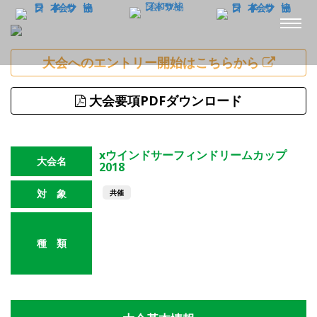
大会へのエントリー開始はこちらから
大会要項PDFダウンロード
xウインドサーフィンドリームカップ
大会名
2018
対 象
共催
RS-X（オリンピック艇種）
種 類
テクノ293・テクノプラス（ワンデザイン）
ビギナー
フォーミュラー
フォイル
国体