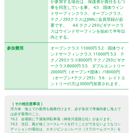
が参加する場合は、保護者が責任をもつ
事を同意している事。 4.5 国体ウイン
ドサーフィンクラス、オープンクラス、
テクノ293クラスはJWAに会員登録が必
要です。 4.6 テクノ293ビギナークラ
スはウインドサーフィンを始めて半年以
内とする。
参加費用
オープンクラス 11000円 5.2 国体ウイ
ンドサーフィンクラス 11000円 5.3 テ
クノ293クラス8000円 テクノ293ビギナ
ークラス8000円 5.5 ダブルエントリー
20000円（オープン+国体）/18000円
（オープン+テクノ293） 5.6 レイトエ
ントリーの方は3000円加算されます。
［ その他注意事項 ］
浮力体 海上での着用を義務付けます。必ず各自で準備持参し海上で
は必ず着用のこと。
16.2 会場前に下浦海岸駐車場（神奈川道路公社）があります。
16.3 当日、風が強くコースレースを行うことができないようなコン
ディションの場合は、エキジビションレース（スラロームコース）を