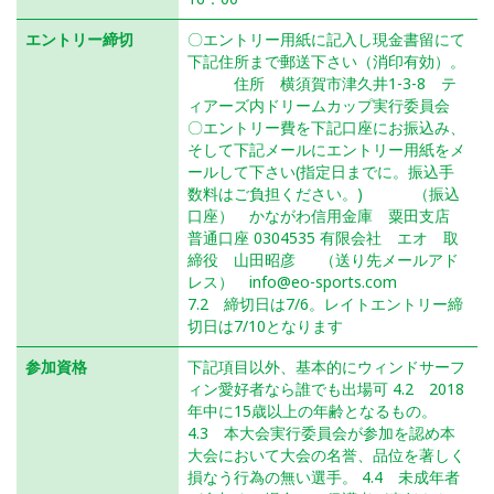
エントリー締切
〇エントリー用紙に記入し現金書留にて
下記住所まで郵送下さい（消印有効）。
住所 横須賀市津久井1-3-8 テ
ィアーズ内ドリームカップ実行委員会
〇エントリー費を下記口座にお振込み、
そして下記メールにエントリー用紙をメ
ールして下さい(指定日までに。振込手
数料はご負担ください。) （振込
口座） かながわ信用金庫 粟田支店
普通口座 0304535 有限会社 エオ 取
締役 山田昭彦 （送り先メールアド
レス） info@eo-sports.com
7.2 締切日は7/6。レイトエントリー締
切日は7/10となります
参加資格
下記項目以外、基本的にウィンドサーフ
ィン愛好者なら誰でも出場可 4.2 2018
年中に15歳以上の年齢となるもの。
4.3 本大会実行委員会が参加を認め本
大会において大会の名誉、品位を著しく
損なう行為の無い選手。 4.4 未成年者