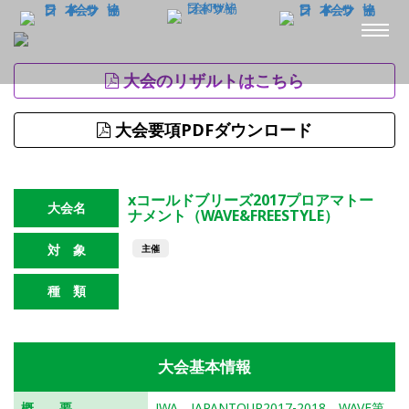
大会のリザルトはこちら
大会要項PDFダウンロード
xコールドブリーズ2017プロアマトー
大会名
ナメント（WAVE&FREESTYLE）
対 象
主催
種 類
ウェイブ
フリースタイル
大会基本情報
概 要
JWA JAPANTOUR2017-2018 WAVE第