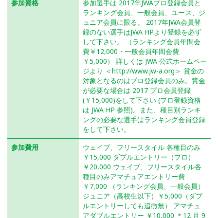
参加資格
参加選手は 2017年JWAプロ登録会員と
ランキング会員、一般会員、ユース、ジ
ュニア会員に限る。 2017年JWA会員登
録のない選手はJWA HPより登録を必ず
して下さい。 （ランキング会員年間会
費￥12,000・一般会員年間会費
￥5,000） 詳しくは JWA 公式ホームペー
ジより ＜http://www.jw-a.org＞ 賞金の
対象となるのはプロ登録会員のみ。賞金
が必要な場合は 2017 プロ会員登録
(￥15,000)をして下さい (プロ登録資格
は JWA HP 参照)。また、種目別ランキ
ングの必要な選手はランキング会員登録
をして下さい。
参加費用
ウェイブ、フリースタイル 各種目のみ
￥15,000 ダブルエントリー（プロ）
￥20,000 ウェイブ、フリースタイル各
種目のみアマチュアエントリー費
￥7,000 （ランキング会員、一般会員）
ジュニア（高校生以下）￥5,000（ダブ
ルエントリーしても追徴無） アマチュ
アダブルエントリー ￥10,000 ＊12 月 9