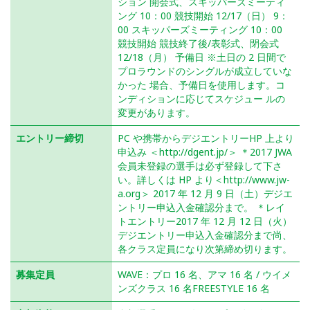
ション 開会式、スキッパーズミーティ
ング 10：00 競技開始 12/17（日） 9：
00 スキッパーズミーティング 10：00
競技開始 競技終了後/表彰式、閉会式
12/18（月） 予備日 ※土日の 2 日間で
プロラウンドのシングルが成立していな
かった 場合、予備日を使用します。コ
ンディションに応じてスケジュー ルの
変更があります。
エントリー締切
PC や携帯からデジエントリーHP 上より
申込み ＜http://dgent.jp/＞ ＊2017 JWA
会員未登録の選手は必ず登録して下さ
い。詳しくは HP より＜http://www.jw-
a.org＞ 2017 年 12 月 9 日（土）デジエ
ントリー申込入金確認分まで。 ＊レイ
トエントリー2017 年 12 月 12 日（火）
デジエントリー申込入金確認分まで尚、
各クラス定員になり次第締め切ります。
募集定員
WAVE：プロ 16 名、アマ 16 名 / ウイメ
ンズクラス 16 名FREESTYLE 16 名