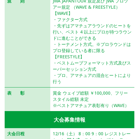
規 則
JWA JAPANTOUR 規定及び JWA プロツ
アー規定 （WAVE & FREESTYLE）
【WAVE】
・ファクター方式
・先ずはアマチュアラウンドのヒートを
行い、ベスト 4 以上にプロが待つラウン
ドに進むことができる
・トーナメント方式。※プロラウンドは
プロ登録している者に限る
【FREESTYLE】
・ベストムーブフォーマット方式及びス
ーパーセッション方式
・プロ、アマチュアの混合ヒートにより
行う
表 彰
賞金 ウェイブ総額 ￥100,000、フリー
スタイル総額 未定
※ベストアマチュア表彰有り（WAVE）
大会募集情報
大会日程
12/16（土） 8：00 9：00 レジストレー