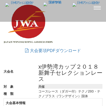
大会要項PDFダウンロード
x伊勢湾カップ２０１８
新舞子セレクションレー
大会名
ス
対 象
共催
コースレース（ダガー付）
テクノ293・テ
種 類
クノプラス（ワンデザイン）
国体
大会基本情報