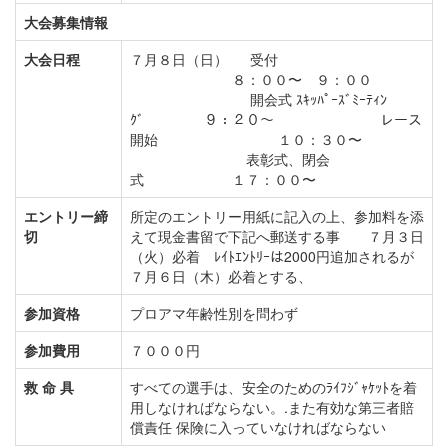
大会募集情報
大会日程
７月８日（日） 受付
８：００〜 ９：００
開会式 ｽｷｯﾊﾟｰｽﾞﾐｰﾃｨﾝ
ｸﾞ ９：２０〜 レース
開始 １０：３０〜
表彰式、閉会
式 １７：００〜
エントリー締
所定のエントリー用紙に記入の上、参加料を添
切
えて現金書留で下記へ郵送する事 ７月３日
（火）必着 ﾚｲﾄｴﾝﾄﾘｰは2000円追加されるが
７月６日（木）必着とする、
参加資格
プロアマ年齢性別を問わず
参加費用
７０００円
救 命 具
すべての選手は、安全のためのﾗｲﾌｼﾞｬｹｯﾄを着
用しなければならない。.また有効な第三者賠
償責任 保険に入っていなければならない