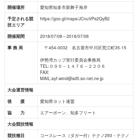
開催場所
愛知県知多市新舞子海岸
予定される競
https://goo.gl/maps/JCnuVPs2QyB2
技エリア
開催期間
2018/07/08～2018/07/08
事 務 局
〒454-0032 名古屋市中川区荒江町35-15
伊勢湾カップ実行委員会事務局
TEL:０９０－１４７６－２２０６
FAX:
MAIL:ayf-wind@sd5.so-net.ne.jp
大会運営情報
後 援
愛知県ヨット連盟
協 力
エアーボーン、知多フリート
大会競技情報
競技種目
コースレース（ダガー付）
テクノ293・テクノ