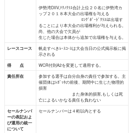
伊勢湾DIIV,ﾃｸﾉｸﾗｽ合計上位２０名に伊勢湾カ
ップ２０１８本大会の出場権を与える
ﾛﾝｸﾞﾎﾞｰﾄﾞｸﾗｽは出場す
ることにより本大会の出場権利が与えられる。
尚、他の大会で欠員が
生じた場合は本体から追加で出場権を与える。
レースコース
帆走すべきﾚｰｽｺｰｽは大会当日の公式掲示板に掲
示される
得 点
WCR付則A2を変更して適用する。
責任所在
参加する選手は自分自身の責任で参加する。主
催団体はﾚｶﾞｯﾀの前後、期間中に生じた物理的
損害
また身体的損害,もしくは死
亡によるいかなる責任も負わない
セールナンバ
セールナンバーは４桁以内とする
ーの表記およ
び運用の統一
について