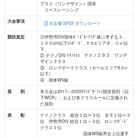
プラス（ワンデザイン）
国体
コースレーシング
大会要項
大会要項PDFダウンロード
競技規定
①伊勢湾DIV国体ﾎﾞｰﾄﾞｾｰﾘﾝｸﾞ級に準ずる３，
１００cm以下のﾎﾞｰﾄﾞ、ｾｰﾙエリア８．０㎡以
下、
② テクノDIV ﾃｸﾉｸﾗｽ テクノ２９３ ワンデ
ザインクラス
③ ロングボードクラス（セールエリア8.0㎡
以下）
④ 国体WS級
規 則
本大会は2017―2020ｳｲﾝﾄﾞｻｰﾌｨﾝ競技規則（以
下WCR）、および各クラスルールに定義され
た規則
表 彰
テクノクラス 総合１位〜３位 女子１位〜３
位 伊勢湾DIV 総合１位～３位 ロングﾎﾞｰﾄﾞ
クラス１位
国体WS級男女上位選手