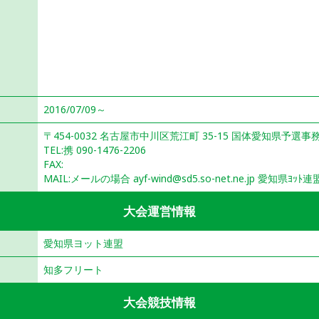
2016/07/09～
〒454-0032 名古屋市中川区荒江町 35-15 国体愛知県予選事
TEL:携 090-1476-2206
FAX:
MAIL:メールの場合 ayf-wind@sd5.so-net.ne.jp 愛知県ﾖｯ
大会運営情報
愛知県ヨット連盟
知多フリート
大会競技情報