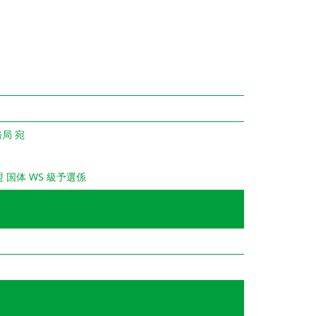
務局 宛
ﾄ連盟 国体 WS 級予選係