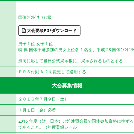
国体
国体ｳｲﾝﾄﾞｻｰﾌｨﾝ級
大会要項PDFダウンロード
男子１位 女子１位
特 典 国体予選参加の男女上位各 1 名を、平成 28 国体ｳｲﾝﾄ
風向に応じて当日公式掲示板に、掲示されるものとする
ＲＲＳ付則 A ２を変更して適用する
大会募集情報
２０１６年７月９日（土）
７月１日（金）必着
2016 年度（財）日本ｾｰﾘﾝｸﾞ連盟会員で国体参加資格に準ず
であること。（年度登録シール）