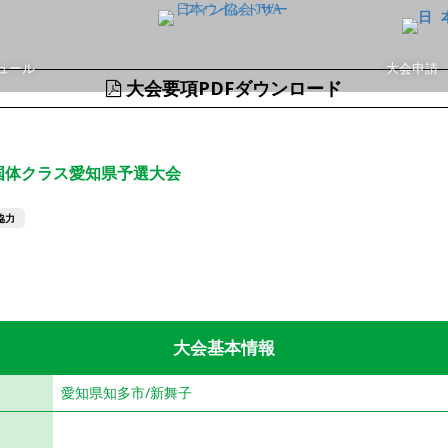
ュール
大会申請
大会要項PDFダウンロード
国体クラス愛知県予選大会
協力
国体
大会基本情報
愛知県知多市/新舞子