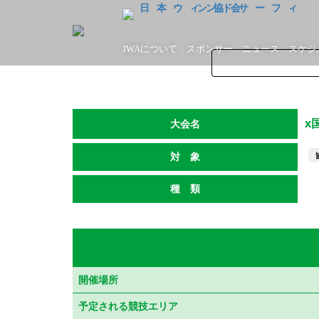
JWAについて
スポンサー
ニュース
スケジ
x
大会名
対 象
種 類
開催場所
予定される競技エリア