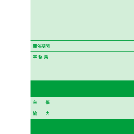
開催期間
事 務 局
主 催
協 力