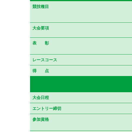
競技種目
大会要項
表 彰
レースコース
得 点
大会日程
エントリー締切
参加資格