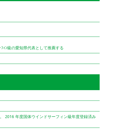
ﾞｻｰﾌｨﾝ級の愛知県代表として推薦する
る。 2016 年度国体ウインドサーフィン級年度登録済み