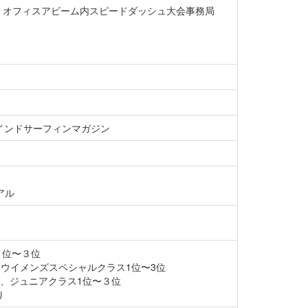
（有）オフィスアビーム内スピードダッシュ大会事務局
インドサーフィンマガジン
アル
ス１位〜３位
ズスペシャルクラス1位〜3位
ニアクラス1位〜３位
り