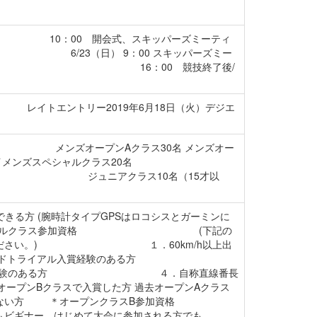
10：00 開会式、スキッパーズミーティ
（日） 9：00 スキッパーズミー
 16：00 競技終了後/
。 レイトエントリー2019年6月18日（火）デジエ
 メンズオープンAクラス30名 メンズオー
ズスペシャルクラス20名
ュニアクラス10名（15才以
きる方 (腕時計タイプGPSはロコシスとガーミンに
) ＊スペシャルクラス参加資格 (下記の
ご参加ください。) １．60km/h以上出
イアル入賞経験のある方
加経験のある方 ４．自称直線番長
クラスで入賞した方 過去オープンAクラス
しない方 ＊オープンクラスB参加資格
、はじめて大会に参加される方でも