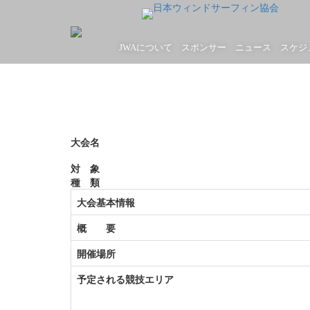
JWAについて
スポンサー
ニュース
スケジ
大会名
対 象
種 類
大会基本情報
概 要
開催場所
予定される競技エリア