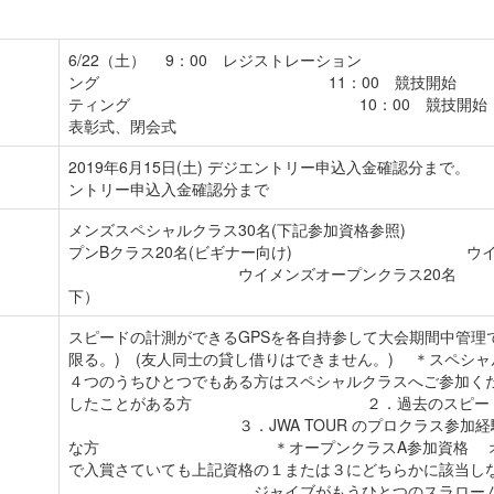
6/22（土） 9：00 レジストレーション 
ング 11：00 競技開始 6/23
ティング 10：00 競技開始
表彰式、閉会式
2019年6月15日(土) デジエントリー申込入金確認分まで
ントリー申込入金確認分まで
メンズスペシャルクラス30名(下記参加資格参照)
プンBクラス20名(ビギナー向け) ウイメン
ウイメンズオープンクラス20名 ジ
下）
スピードの計測ができるGPSを各自持参して大会期間中管理で
限る。) (友人同士の貸し借りはできません。
４つのうちひとつでもある方はスペシャルクラスへ
したことがある方 ２．過去のスピードトラ
３．JWA TOUR のプロクラス参
な方 ＊オープンクラスA参加資格 オープンB
で入賞さていても上記資格の１または３にどちらかに該当
ジャイブがもうひとつのスラロームビギナー