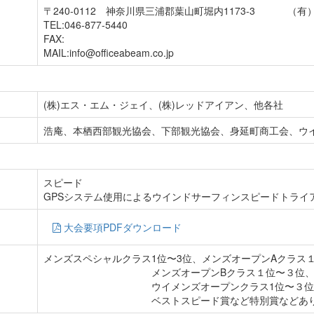
〒240-0112 神奈川県三浦郡葉山町堀内1173-3 
TEL:046-877-5440
FAX:
MAIL:info@officeabeam.co.jp
(株)エス・エム・ジェイ、(株)レッドアイアン、他各社
浩庵、本栖西部観光協会、下部観光協会、身延町商工会、ウ
スピード
GPSシステム使用によるウインドサーフィンスピードトライ
大会要項PDFダウンロード
メンズスペシャルクラス1位〜3位、メンズオープンAクラ
メンズオープンBクラス１位〜３位、ウイメン
ウイメンズオープンクラス1位〜３位、ジュ
ベストスピード賞など特別賞などあ