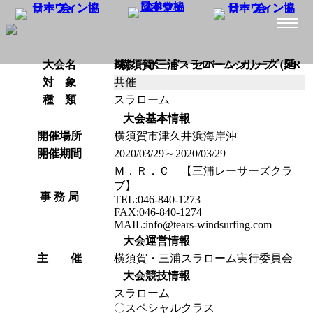
大会名
x横須賀/三浦スラロームシリーズ ５R スターボード・セバーン カップ（延期）
対 象
共催
種 類
スラローム
大会基本情報
開催場所
横須賀市津久井浜海岸沖
開催期間
2020/03/29～2020/03/29
Ｍ．Ｒ．Ｃ 【三浦レーサーズクラ
ブ】
事 務 局
TEL:046-840-1273
FAX:046-840-1274
MAIL:info@tears-windsurfing.com
大会運営情報
主 催
横須賀・三浦スラローム実行委員会
大会競技情報
スラローム
〇スペシャルクラス