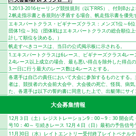
1.2013-2016セーリング競技規則（以下RRS）、付則
2.帆走指示書と各規則が矛盾する場合、帆走指示書を優先
エキスパートクラス・ビギナーズクラス：メンズ1位～6位
団体1位～3位（団体戦はエキスパートクラスの総合順位上
計して順位を決める。）
帆走すべきコースは、当日の公式掲示板に示される。
1.エキスパートクラスは6レース、ビギナーズクラス4レ
2.4レース以上成立の場合、最も悪い得点を除外した得点
3.一日に行う最大のレース数は4レースとする。
各選手は自己の責任において大会に参加するものとする。
者は、競技者の大会前大会中、大会後の死亡、怪我、病気
た、各選手は以下の誓約書に同意した上で、出艇簿にサイ
大会募集情報
12月３日（土）レジストレーション9：00～9：30 開会
号10：40～ 引続きレース 12月４日（日）最初の予告信号
11月30日（水）レイトエントリー受付終了レイトペナルテ