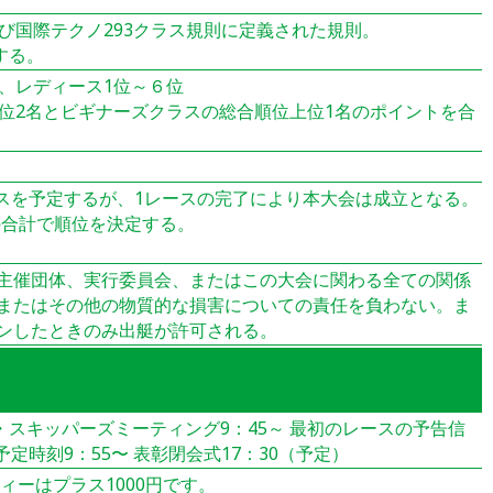
Bおよび国際テクノ293クラス規則に定義された規則。
する。
、レディース1位～６位
位2名とビギナーズクラスの総合順位上位1名のポイントを合
ースを予定するが、1レースの完了により本大会は成立となる。
の合計で順位を決定する。
主催団体、実行委員会、またはこの大会に関わる全ての関係
またはその他の物質的な損害についての責任を負わない。ま
ンしたときのみ出艇が許可される。
式・スキッパーズミーティング9：45～ 最初のレースの予告信
予定時刻9：55〜 表彰閉会式17：30（予定）
ィーはプラス1000円です。