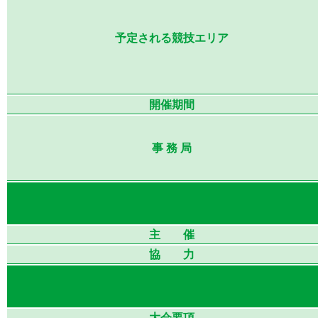
予定される競技エリア
開催期間
事 務 局
主 催
協 力
大会要項