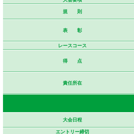
規 則
表 彰
レースコース
得 点
責任所在
大会日程
エントリー締切