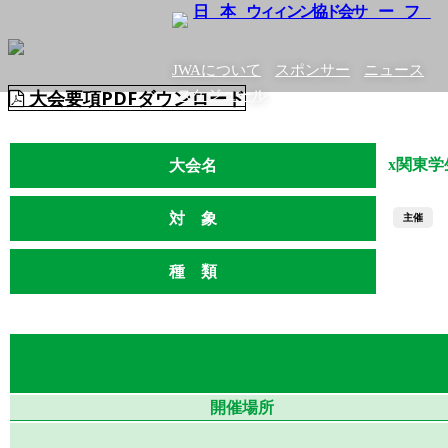
JWAについて
スポンサー
ニュース
大会要項PDFダウンロード
スケジュール
大会名
x関東学
対 象
主催
種 類
JUBF
開催場所