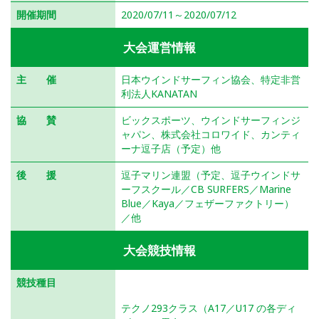
開催期間
2020/07/11～2020/07/12
大会運営情報
主 催
日本ウインドサーフィン協会、特定非営
利法人KANATAN
協 賛
ビックスポーツ、ウインドサーフィンジ
ャパン、株式会社コロワイド、カンティ
ーナ逗子店（予定）他
後 援
逗子マリン連盟（予定、逗子ウインドサ
ーフスクール／CB SURFERS／Marine
Blue／Kaya／フェザーファクトリー）
／他
大会競技情報
競技種目
テクノ293・テクノプラス（ワンデザイン）
テクノ293クラス（A17／U17 の各ディ