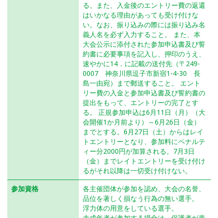
る。また、入金後のエントリー費の返還
はいかなる理由があっても受け付けな
い。なお、振り込みの際には振り込み名
義人名を必ず入力すること。 また、本
大会公示に添付された参加申込書及び誓
約書に必要事項を記入し、押印のうえ、
速やかに14．に記載の送付先（〒249-
0007 神奈川県逗子市新宿1-4-30 長
島一由宛）まで郵送すること。 エント
リー費の入金と参加申込書及び誓約書の
提出をもって、エントリーの完了とす
る。 正規参加申込は6月11日（月）（大
会開催1か月前より）～6月26日（金）
までとする。6月27日（土）からはレイ
トエントリーとなり、参加料にペナルテ
ィー分2000円が加算される。7月3日
（金）までレイトエントリーを受け付け
るがそれ以降は一切受け付けない。
参加資格
各主催団体が参加を認め、大会の名誉、
品位を著しく損なう行為の無い選手。
浮力体の用意をしている選手。
未成年者が参加する場合は、保護者が責