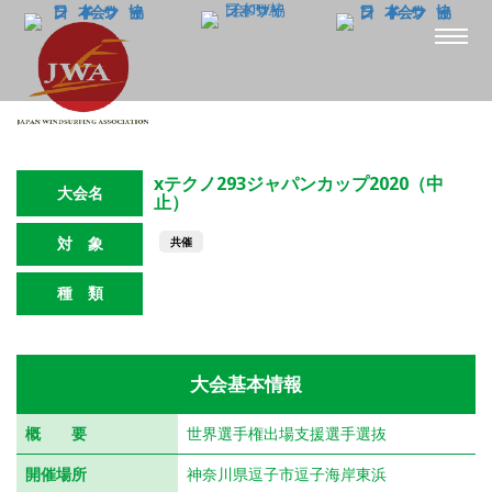
xテクノ293ジャパンカップ2020（中
大会名
止）
対 象
共催
種 類
テクノ293・テクノプラス（ワンデザイン）
大会基本情報
概 要
世界選手権出場支援選手選抜
開催場所
神奈川県逗子市逗子海岸東浜