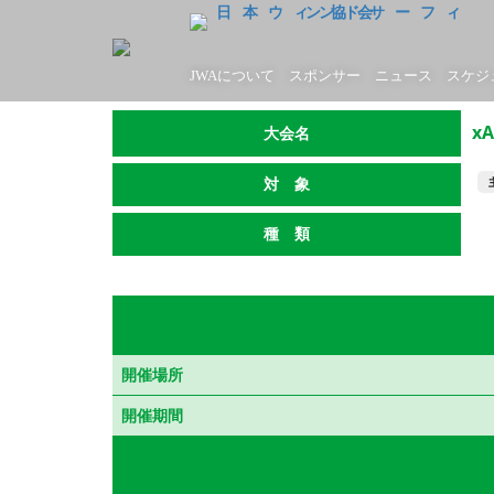
JWAについて
スポンサー
ニュース
スケジ
xA
大会名
対 象
種 類
開催場所
開催期間