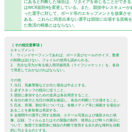
にあると判断した場合は、リタイアを命じることができる
はWCR規則4を変更している。また、競技中レスキューが
った選手に対して、ボード等のエキップメントを放棄させ
ある。 これらに同意出来ない選手は競技に出場する資格
た救済の根拠とはならない。
［ その他注意事項 ］
エキップメント
1. ウィンドサーフィンであれば、ボード及びセールのサイズ、数量
の制限は設けない。フォイルの使用も認められる。
2. 充分な浮力が有る個人用浮揚用具（ライフジャケット）を、各自
で用意しておかなければならない。
その他
1. 当日、気象警報などが出た場合は中止とする。
2. 必ずスタッフの指示に従うこと。
3. 競技に参加するための道具は各自用意すること。
4. 自分の体力と当日の体調を確認し、各自の判断にて出場すること。
5. 氏名、所属、順位等については、各種メディア等に掲載する場合が
あることを参加者は承諾する。
6. 会期間中の選手に関する動画、スチール写真および撮影された映
像、記録、フィルムまたはその製版の制作、使用および時々の展示に
ついて、無償で主催団体に独自の判断で使用する永久的な権利を自動
的に与えるものとする。