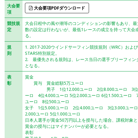
大会要
大会要項PDFダウンロード
項
競技規
大会日程中の風や潮等のコンディションの影響もあり、最
定
数の設定は行わないが、最低1レースの成立を持って大会
る。
規
1. 2017-2020ウインドサーフィン競技規則（WRC）およびS
則
STARS特別規定。
2. 最優先される規則は、レース当日の選手ブリーフィン
となる。
表
賞金
彰
賞与 賞金総額5万ユーロ
男子 1位12.000ユーロ 2位8.000ユーロ 3位6
ーロ 4位4.000ユーロ 5位2.000ユーロ 6位1.500ユーロ 7
ユーロ 8位500ユーロ
女子 1位5.000ユーロ 2位4.000ユーロ 3位3.000ユー
2.000ユーロ 5位1.000ユーロ
日本人選手が賞金50万円以上を授与した場合、課税対象
賞金の授与にはマイナンバーが必要となる。
表彰