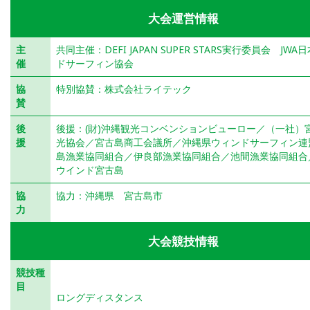
大会運営情報
主
共同主催：DEFI JAPAN SUPER STARS実行委員会 JW
催
ドサーフィン協会
協
特別協賛：株式会社ライテック
賛
後
後援：(財)沖縄観光コンベンションビューロー／（一社）
援
光協会／宮古島商工会議所／沖縄県ウィンドサーフィン連
島漁業協同組合／伊良部漁業協同組合／池間漁業協同組合
ウインド宮古島
協
協力：沖縄県 宮古島市
力
大会競技情報
競技種
ロングディスタンス
目
ロングディスタンス