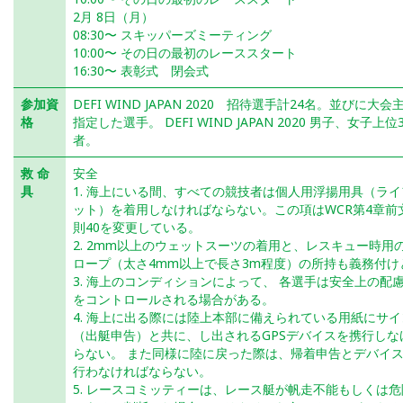
2月 8日（月）
08:30〜 スキッパーズミーティング
10:00〜 その日の最初のレーススタート
16:30〜 表彰式 閉会式
参加資
DEFI WIND JAPAN 2020 招待選手計24名。並びに大
格
指定した選手。 DEFI WIND JAPAN 2020 男子、女子上
者。
救 命
安全
具
1. 海上にいる間、すべての競技者は個人用浮揚用具（ラ
ット）を着用しなければならない。この項はWCR第4章前
則40を変更している。
2. 2mm以上のウェットスーツの着用と、レスキュー時用
ロープ（太さ4mm以上で長さ3m程度）の所持も義務付け
3. 海上のコンディションによって、 各選手は安全上の配
をコントロールされる場合がある。
4. 海上に出る際には陸上本部に備えられている用紙にサ
（出艇申告）と共に、し出されるGPSデバイスを携行しな
らない。 また同様に陸に戻った際は、帰着申告とデバイ
行わなければならない。
5. レースコミッティーは、レース艇が帆走不能もしくは