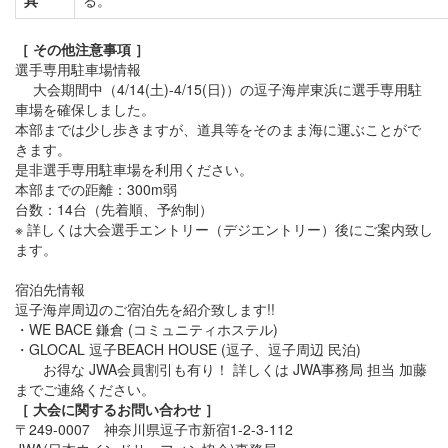
具
る。
［ その他注意事項 ］
選手専用駐車場情報
大会期間中（4/14(土)-4/15(日)）の逗子海岸東浜に選手専用駐
車場を確保しました。
本部までは少し歩きますが、道具等をそのまま海に運ぶことがで
きます。
是非選手専用駐車場を利用ください。
本部までの距離：300m弱
台数：14台（先着順、予約制）
※ 詳しくは大会選手エントリー（デジエントリー）後にご案内致し
ます。
宿泊先情報
逗子海岸周辺のご宿泊先を紹介致します!!
・WE BACE 鎌倉 (コミュニティホステル)
・GLOCAL 逗子BEACH HOUSE (逗子、逗子周辺 民泊)
お得な JWA会員割引も有り！ 詳しくは JWA事務局 担当 加藤
までご連絡ください。
［ 大会に関するお問い合わせ ］
〒249-0007 神奈川県逗子市新宿1-2-3-112