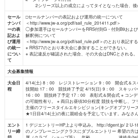
2シリーズ以上の成立によってタイとなった場合、後
セール
□セールナンバーの表記および運用の統一について
ナンバ
＜http://www.jw-a.org/pdf/sail_rule_201411.pdf＞
ーの表
◯参加選手はセールナンバーをRRS付則G・付則B9およ
記およ
解釈例について
び運用
＜http://www.jw-a.org/pdf/sail_rule.pdf＞
の統一
※ RRS77のとおり本大会に参加することができない。
につい
※ 表記違反が確認された場合、その大会はDNCとされる。
て
大会募集情報
大会日
4/14(土) 8：00 レジストレーション 9：00 開会式＆
程
技開始 17：00 競技終了予定 4/15(日) 9：00 スキ
16：00 競技終了予定 17：00 表彰式＆閉会式 ※ 
の可能性有り。 ※ 両日お昼頃30分程度 競技を中断し、
主催のフリースタイルエキシビジョン(キングオブフリ
★1日目4/14(土)の夜に親睦会を予定しています。みな
エント
1 デジエントリーHP上より申込み。 http://dgent.jp/
リー締
のノンプレーニングクラスにダブルエントリー 希望の方は
切
属（クラブ、ショップ等）、年齢、 連絡先(tel、m