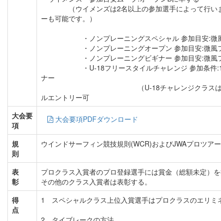
（ウイメンズは2名以上の参加選手によって行いま
ーも可能です。）
・ノンプレーニングスペシャル 参加目安:微風
・ノンプレーニングオープン 参加目安:微風フ
・ノンプレーニングビギナー 参加目安:微風フリ
・U-18フリースタイルチャレンジ 参加条件:1
ナー
（U-18チャレンジクラスは他のノン
ルエントリー可
大会要
大会要項PDFダウンロード
項
規
ウインドサーフィン競技規則(WCR)およびJWAプロツア
則
表
プロクラス入賞者のプロ登録選手には賞金（総額未定）を
彰
その他のクラス入賞者は表彰する。
得
1 スペシャルクラス上位入賞選手はプロクラスのエリミ
点
2 タイブレークの方法