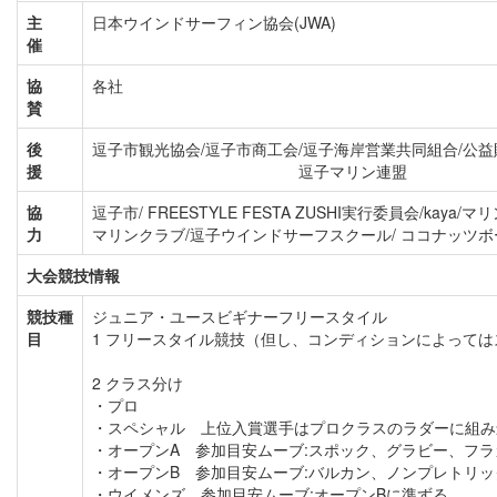
主
日本ウインドサーフィン協会(JWA)
催
協
各社
賛
後
逗子市観光協会/逗子市商工会/逗子海岸営業共同組合/公益
援
逗子マリン連盟
協
逗子市/ FREESTYLE FESTA ZUSHI実行委員会/kay
力
マリンクラブ/逗子ウインドサーフスクール/ ココナッツボ
大会競技情報
競技種
ジュニア・ユース
ビギナー
フリースタイル
目
1 フリースタイル競技（但し、コンディションによって
2 クラス分け
・プロ
・スペシャル 上位入賞選手はプロクラスのラダーに組み
・オープンA 参加目安ムーブ:スポック、グラビー、フラカ
・オープンB 参加目安ムーブ:バルカン、ノンプレトリ
・ウイメンズ 参加目安ムーブ:オープンBに準ずる