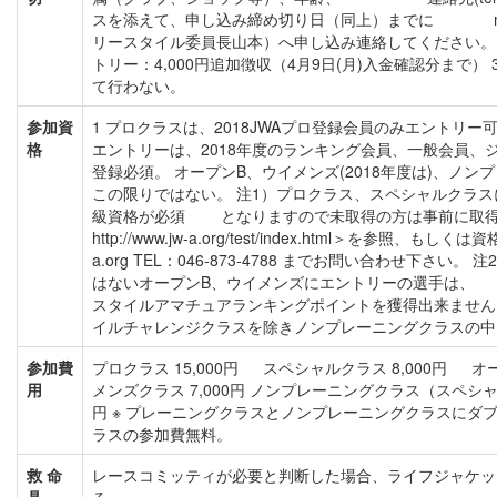
スを添えて、申し込み締め切り日（同上）までに mail: tar
リースタイル委員長山本）へ申し込み連絡してください。 2
トリー：4,000円追加徴収（4月9日(月)入金確認分まで）
て行わない。
参加資
1 プロクラスは、2018JWAプロ登録会員のみエントリー
格
エントリーは、2018年度のランキング会員、一般会員、
登録必須。 オープンB、ウイメンズ(2018年度は)、ノ
この限りではない。 注1）プロクラス、スペシャルクラ
級資格が必須 となりますので未取得の方は事前に取得
http://www.jw-a.org/test/index.html＞を参照、もし
a.org TEL：046-873-4788 までお問い合わせ下さい。 
はないオープンB、ウイメンズにエントリーの選
スタイルアマチュアランキングポイントを獲得出来ま
イルチャレンジクラスを除きノンプレーニングクラスの中
参加費
プロクラス 15,000円 スペシャルクラス 8,000円 
用
メンズクラス 7,000円 ノンプレーニングクラス（スペシャル/
円 ※ プレーニングクラスとノンプレーニングクラスにダ
ラスの参加費無料。
救 命
レースコミッティが必要と判断した場合、ライフジャケ