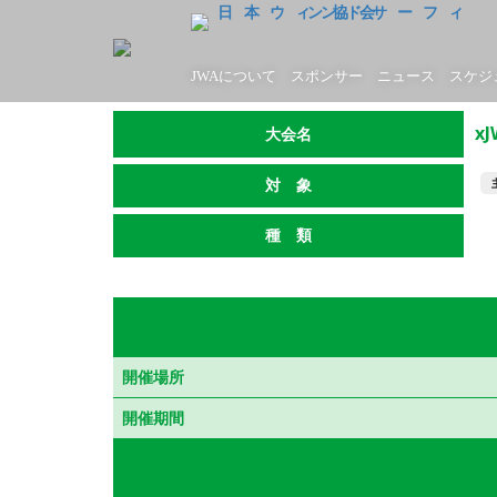
JWAについて
スポンサー
ニュース
スケジ
x
大会名
対 象
種 類
開催場所
開催期間