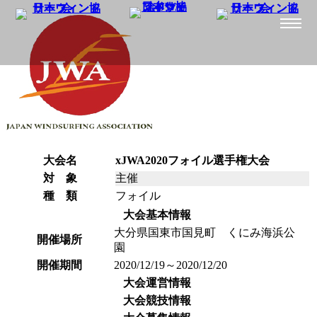
大会名
xJWA2020フォイル選手権大会
対 象
主催
種 類
フォイル
大会基本情報
大分県国東市国見町 くにみ海浜公
開催場所
園
開催期間
2020/12/19～2020/12/20
大会運営情報
大会競技情報