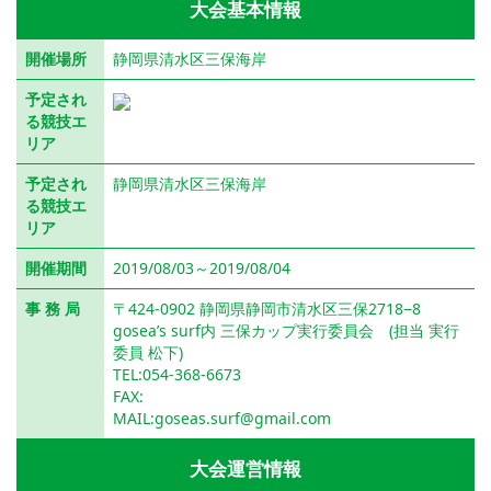
大会基本情報
開催場所
静岡県清水区三保海岸
予定され
る競技エ
リア
予定され
静岡県清水区三保海岸
る競技エ
リア
開催期間
2019/08/03～2019/08/04
事 務 局
〒424-0902 静岡県静岡市清水区三保2718−8
gosea’s surf内 三保カップ実行委員会 (担当 実行
委員 松下)
TEL:054-368-6673
FAX:
MAIL:goseas.surf@gmail.com
大会運営情報