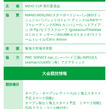
主 催
MIHO CUP 実行委員会
協 賛
MANEUVERLINE/スターボードジャパン/JRS/ナッ
シュジャパン/シュリロトレー ディンクco,ltd/サー
フトレーディング/ON’s カンパニー/レッドアイア
ン /X-Fly /セドラスグループ /goseassurf/Halelae
ロミロミマ ッサージ/ASUWAヨガスタジオ/ストリ
ームトレイル/Citric Amino
後 援
東海大学海洋学部
協 力
PWC SERVICE nac, (シーバード三保) /NPO法人
seamac/club85/（有）アクアティック
大会競技情報
競技種目
スラローム
ビギナー
オープン・オープンレディース(セミ海上スタート
予定３マーク回航)
オープンB(セミ海上スタート予定 １マーク回航)
FOILクラス（コース検討中）