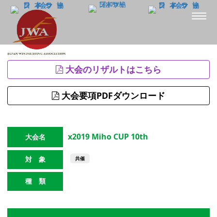
大会のリザルトはこちら
大会要項PDFダウンロード
x2019 Miho CUP 10th
大会名
対 象
共催
種 類
スラローム
ビギナー